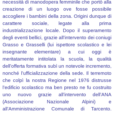
–
necessità di manodopera femminile che portò alla
TAIPANA
creazione di un luogo ove fosse possibile
accogliere i bambini della zona. Origini dunque di
“ENRICO
carattere sociale, legate alla prima
FERMI”
–
industrializzazione locale. Dopo il superamento
MAGNANO
degli eventi bellici, grazie all’intervento dei coniugi
IN
Grasso e Grasselli (lui ispettore scolastico e lei
RIVIERA
insegnante elementare) a cui oggi è
“VITTORINO
meritatamente intitolata la scuola, la qualità
DA
dell’offerta formativa subì un notevole incremento,
FELTRE”
nonché l’ufficializzazione della sede. Il terremoto
–
che colpì la nostra Regione nel 1976 distrusse
NIMIS
l’edificio scolastico ma ben presto ne fu costruito
LUSEVERA
uno nuovo grazie all’intervento dell’ANA
–
(Associazione Nazionale Alpini) e
VEDRONZA
all’Amministrazione Comunale di Tarcento.