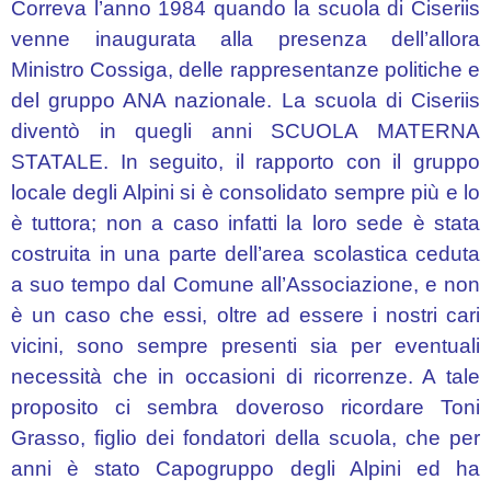
“OLINTO
Correva l’anno 1984 quando la scuola di Ciseriis
MARINELLI”
venne inaugurata alla presenza dell’allora
–
Ministro Cossiga, delle rappresentanze politiche e
TARCENTO
del gruppo ANA nazionale. La scuola di Ciseriis
Elaborati
diventò in quegli anni SCUOLA MATERNA
delle
STATALE. In seguito, il rapporto con il gruppo
Scuole
locale degli Alpini si è consolidato sempre più e lo
Primarie
è tuttora; non a caso infatti la loro sede è stata
Secondaria
costruita in una parte dell’area scolastica ceduta
a suo tempo dal Comune all’Associazione, e non
“ANGELO
è un caso che essi, oltre ad essere i nostri cari
ANGELI”
vicini, sono sempre presenti sia per eventuali
–
TARCENTO
necessità che in occasioni di ricorrenze. A tale
proposito ci sembra doveroso ricordare Toni
“TITA
Grasso, figlio dei fondatori della scuola, che per
GORI”
anni è stato Capogruppo degli Alpini ed ha
–