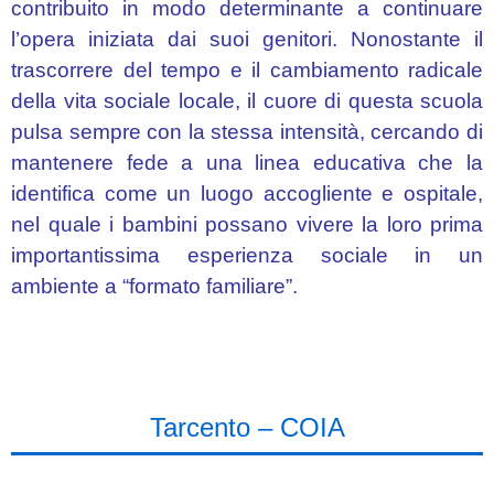
NIMIS
contribuito in modo determinante a continuare
l’opera iniziata dai suoi genitori. Nonostante il
Elaborati
trascorrere del tempo e il cambiamento radicale
delle
della vita sociale locale, il cuore di questa scuola
Scuole
Secondarie
pulsa sempre con la stessa intensità, cercando di
di
mantenere fede a una linea educativa che la
1°
identifica come un luogo accogliente e ospitale,
grado
nel quale i bambini possano vivere la loro prima
importantissima esperienza sociale in un
ambiente a “formato familiare”.
Tarcento – COIA