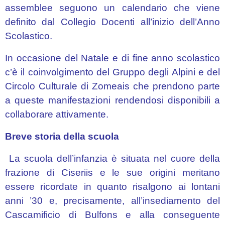
F.
assemblee seguono un calendario che viene
Grasselli”
definito dal Collegio Docenti all’inizio dell’Anno
Tarcento
Scolastico.
–
COIA
In occasione del Natale e di fine anno scolastico
c’è il coinvolgimento del Gruppo degli Alpini e del
Tarcento
Circolo Culturale di Zomeais che prendono parte
–
SEGNACCO
a queste manifestazioni rendendosi disponibili a
collaborare attivamente.
TAIPANA
Breve storia della scuola
Elaborati
Scuole
La scuola dell’infanzia è situata nel cuore della
dell’Infanzia
frazione di Ciseriis e le sue origini meritano
Primaria
essere ricordate in quanto risalgono ai lontani
anni ’30 e, precisamente, all’insediamento del
“ARMANDO
Cascamificio di Bulfons e alla conseguente
DIAZ”