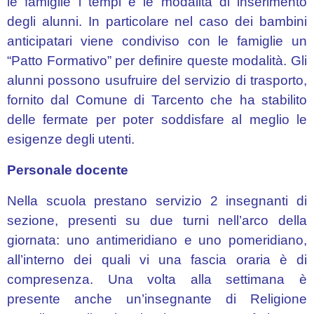
le famiglie i tempi e le modalità di inserimento
Organigramma
degli alunni. In particolare nel caso dei bambini
Segreteria
anticipatari viene condiviso con le famiglie un
a.
“Patto Formativo” per definire queste modalità. Gli
s.
alunni possono usufruire del servizio di trasporto,
2022/23
fornito dal Comune di Tarcento che ha stabilito
Contatti
delle fermate per poter soddisfare al meglio le
e
esigenze degli utenti.
orari
Personale docente
ISCRIZIONI
Nella scuola prestano servizio 2 insegnanti di
Libri
di
sezione, presenti su due turni nell’arco della
testo
giornata: uno antimeridiano e uno pomeridiano,
all’interno dei quali vi una fascia oraria è di
Assicurazione
compresenza. Una volta alla settimana è
scolastica
presente anche un’insegnante di Religione
DOCENTI