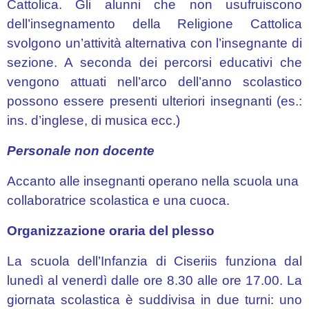
Cattolica. Gli alunni che non usufruiscono
Disposizioni
dell’insegnamento della Religione Cattolica
Permanenti
svolgono un’attività alternativa con l’insegnante di
sezione. A seconda dei percorsi educativi che
Circolari
vengono attuati nell’arco dell’anno scolastico
Docenti
possono essere presenti ulteriori insegnanti (es.:
Modulistica
ins. d’inglese, di musica ecc.)
Docenti
Personale non docente
MODULISTICA
DOCENTI
Accanto alle insegnanti operano nella scuola una
RISERVATA
collaboratrice scolastica e una cuoca.
Sportello
Organizzazione oraria del plesso
Psicopedagogico
Eventi
La scuola dell’Infanzia di Ciseriis funziona dal
Culturali
lunedì al venerdì dalle ore 8.30 alle ore 17.00. La
giornata scolastica è suddivisa in due turni: uno
ATA