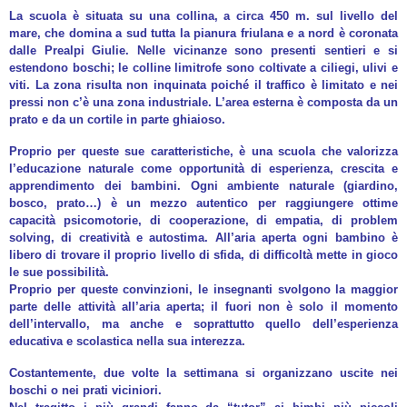
La scuola è situata su una collina, a circa 450 m. sul livello del
mare, che domina a sud tutta la pianura friulana e a nord è coronata
dalle Prealpi Giulie. Nelle vicinanze sono presenti sentieri e si
estendono boschi; le colline limitrofe sono coltivate a ciliegi, ulivi e
viti. La zona risulta non inquinata poiché il traffico è limitato e nei
pressi non c’è una zona industriale. L’area esterna è composta da un
prato e da un cortile in parte ghiaioso.
Proprio per queste sue caratteristiche, è una scuola che valorizza
l’educazione naturale come opportunità di esperienza, crescita e
apprendimento dei bambini. Ogni ambiente naturale (giardino,
bosco, prato…) è un mezzo autentico per raggiungere ottime
capacità psicomotorie, di cooperazione, di empatia, di problem
solving, di creatività e autostima. All’aria aperta ogni bambino è
libero di trovare il proprio livello di sfida, di difficoltà mette in gioco
le sue possibilità.
Proprio per queste convinzioni, le insegnanti svolgono la maggior
parte delle attività all’aria aperta; il fuori non è solo il momento
dell’intervallo, ma anche e soprattutto quello dell’esperienza
educativa e scolastica nella sua interezza.
Costantemente, due volte la settimana si organizzano uscite nei
boschi o nei prati viciniori.