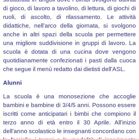
distanza
di gioco, di lavoro a tavolino, di lettura, di giochi di
Regolamento
ruoli, di ascolto, di rilassamento. Le attività
di
didattiche, nell’arco della giornata, si svolgono
Istituto
anche in altri spazi della scuola per permettere
per
una migliore suddivisione in gruppi di lavoro. La
la
scuola è dotata di una cucina dove vengono
Didattica
Digitale
quotidianamente confezionati i pasti dalla cuoca
Integrata
che segue il menù redatto dai dietisti dell’ASL.
Contatti
Alunni
Elenco
La scuola è una monosezione che accoglie
siti
bambini e bambine di 3/4/5 anni. Possono essere
tematici
iscritti come anticipatari i bimbi che compiono il
Segreteria
terzo anno di età entro il 30 Aprile. All’inizio
–
dell’anno scolastico le insegnanti concordano con
URP