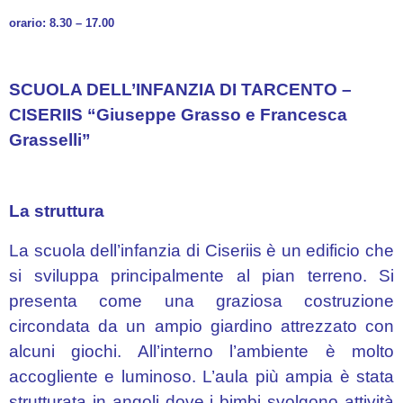
2022/23
orario: 8.30 – 17.00
PTOF
Curricolo
SCUOLA DELL’INFANZIA DI TARCENTO –
d’Istituto
CISERIIS “Giuseppe Grasso e Francesca
Orari
Grasselli”
Referenti
DVA/BES
CONTINUITA’
La struttura
Regolamento
La scuola dell’infanzia di Ciseriis è un edificio che
d’Istituto
si sviluppa principalmente al pian terreno. Si
presenta come una graziosa costruzione
Regolamento
per
circondata da un ampio giardino attrezzato con
le
alcuni giochi. All’interno l’ambiente è molto
riunioni
accogliente e luminoso. L’aula più ampia è stata
a
strutturata in angoli dove i bimbi svolgono attività