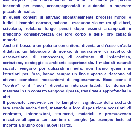
Nel tragitto i più grandi fanno da “tutor” ai bimbi più piccoli
tenendoli per mano, accompagnandoli e aiutandoli a superare
piccole difficoltà.
In questi contesti si attivano spontaneamente processi motori e
ludici, i bambini corrono, saltano, eseguono slalom tra gli alberi,
scivolano, rotolano lungo pendii dopo essersi arrampicati e
prendono consapevolezza del loro corpo e delle loro capacità
motorie.
Anche il bosco è un potente contenitore, diventa anch’esso un’aula
didattica, un laboratorio di ricerca, di narrazione, di ascolto, di
osservazione, di conoscenza, di confronto, di insiemistica,
seriazione, conteggio e ambiente esperienziale. I materiali naturali
raccolti vengono poi utilizzati in aula, non hanno quasi mai
istruzioni per l’uso, hanno sempre un finale aperto e riescono ad
attivare complessi meccanismi di ragionamento. Ecco come il
“dentro” e il “fuori” diventano interscambiabili. Le domande
maturate in un contesto vengono riprese, transitate e approfondite in
altri.
Il personale condivide con le famiglie il significato della scelta di
fare scuola anche fuori, mettendo a loro disposizione occasioni di
confronto, informazioni, strumenti, materiali e promuovendo
iniziative all’aperto con bambini e famiglie (ad esempio feste ed
incontri a giugno con i nuovi iscritti).