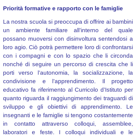
Priorità formative e rapporto con le famiglie
MAGNANO
IN
La nostra scuola si preoccupa di offrire ai bambini
RIVIERA
un ambiente familiare all’interno del quale
“Maria
Montessori”
possano muoversi con disinvoltura sentendosi a
loro agio. Ciò potrà permettere loro di confrontarsi
Lusevera
con i compagni e con lo spazio che li circonda
–
nonché di seguire un percorso di crescita che li
VEDRONZA
“Graham
porti verso l’autonomia, la socializzazione, la
Hill”
condivisione e l’apprendimento. Il progetto
educativo fa riferimento al Curricolo d’Istituto per
Tarcento
quanto riguarda il raggiungimento dei traguardi di
–
CISERIIS
sviluppo e gli obiettivi di apprendimento. Le
“G.
insegnanti e le famiglie si tengono costantemente
Grasso
in contatto attraverso colloqui, assemblee,
e
laboratori e feste. I colloqui individuali e le