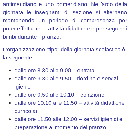
antimeridiano e uno pomeridiano. Nell’arco della
Disposizioni
giornata le insegnanti di sezione si alternano
Permanenti
mantenendo un periodo di compresenza per
Circolari
poter effettuare le attività didattiche e per seguire i
ATA
bimbi durante il pranzo.
Modulistica
L’organizzazione “tipo” della giornata scolastica è
Personale
la seguente:
ATA
dalle ore 8.30 alle 9.00 – entrata
GENITORI
dalle ore 9.30 alle 9.50 – riordino e servizi
AVVISI
igienici
dalle ore 9.50 alle 10.10 – colazione
CALENDARIO
SCOLASTICO
dalle ore 10.10 alle 11.50 – attività didattiche
curricolari
Circolari
dalle ore 11.50 alle 12.00 – servizi igienici e
genitori
preparazione al momento del pranzo