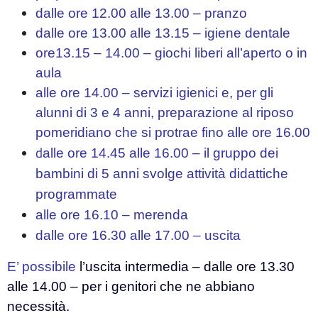
Modulistica
dalle ore 12.00 alle 13.00 – pranzo
Genitori
dalle ore 13.00 alle 13.15 – igiene dentale
TUTORIAL
ore13.15 – 14.00 – giochi liberi all’aperto o in
PER
aula
LE
alle ore 14.00 – servizi igienici e, per gli
FAMIGLIE
alunni di 3 e 4 anni, preparazione al riposo
Assicurazione
pomeridiano
che si protrae fino alle ore 16.00
scolastica
d
alle ore 14.45 alle 16.00 – il gruppo dei
bambini di 5 anni svolge attività didattiche
Sportello
Psicopedagogico
programmate
alle ore 16.10 – merenda
Eventi
dalle ore 16.30 alle 17.00 – uscita
Culturali
Rassegna
E’ possibile
l’uscita intermedia – dalle ore 13.30
Stampa
alle 14.00 – per i genitori che ne abbiano
necessità.
Infanzia