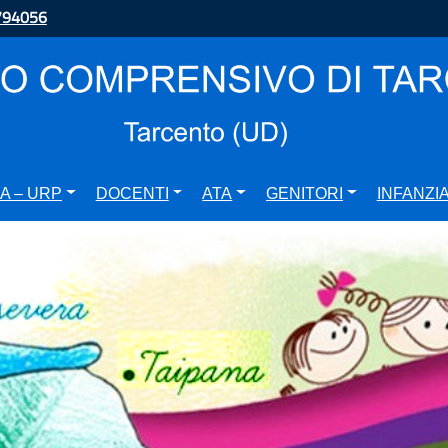
794056
A – URP
DOCENTI
ATA
GENITORI
INFANZI