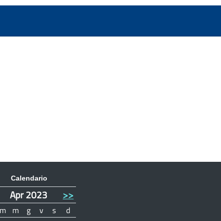
Calendario
Apr 2023
>>
m
m
g
v
s
d